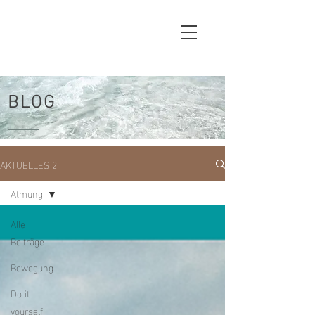
BLOG
AKTUELLES 2
Atmung
Alle
Beiträge
Bewegung
Do it
yourself