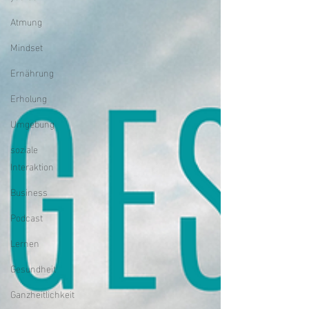
Atmung
Mindset
Ernährung
Erholung
Umgebung
soziale
Interaktion
Business
Podcast
Lernen
Gesundheit
Ganzheitlichkeit