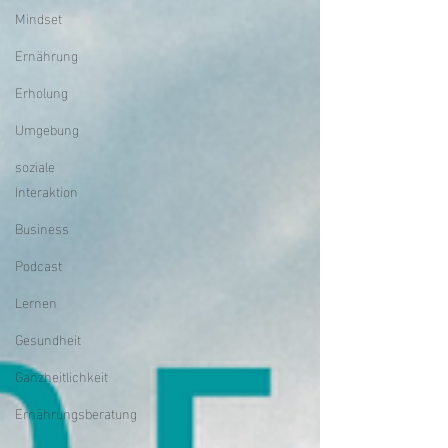
Mindset
Ernährung
Erholung
Umgebung
soziale
Interaktion
Business
Podcast
Lernen
Gesundheit
Ganzheitlichkeit
Ernährungsberatung