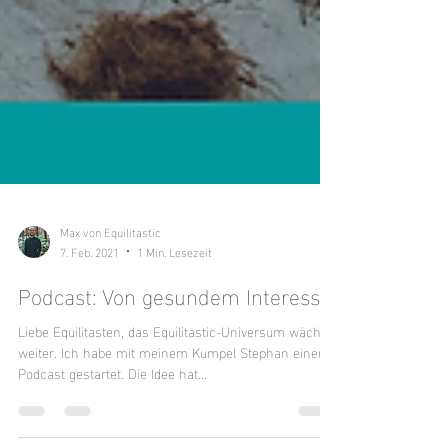
Max von Equilitastic
7. Feb. 2021
1 Min. Lesezeit
Podcast: Von gesundem Interesse
Liebe Equilitasten, das Equilitastic-Universum wächst
weiter. Ich habe mit meinem Kumpel Stephan einen
Podcast gestartet. Die Idee hat...